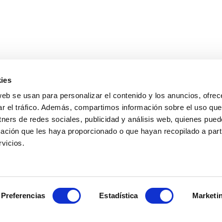
ies
web se usan para personalizar el contenido y los anuncios, ofrec
ar el tráfico. Además, compartimos información sobre el uso que
Què seria dels aperitius sense una tapeta
d’olives d'empeltre
?
tners de redes sociales, publicidad y análisis web, quienes pue
O d’una torradeta amb un bon feix
d’olivada d'all
?
ación que les haya proporcionado o que hayan recopilado a parti
què me’n dius d’unes patates braves amb la nostra
salsa Bravíssim
vicios.
[ Bru-tal! ]
tenen un paper molt important
. Sí, les olives de taula i els seus de
st. Aquest
ingredient tan versàtil
pot emprar-se en receptes dolces i 
Preferencias
Estadística
Marketi
[!] Experimenta, crea i sobretot, tasta!