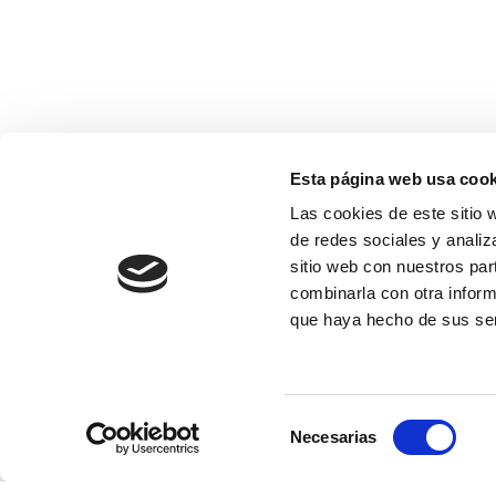
Esta página web usa cook
Las cookies de este sitio 
de redes sociales y analiz
sitio web con nuestros par
combinarla con otra inform
I 
que haya hecho de sus ser
Sigui com sigui, dins de la gastronomia, l
es olives 
Selección
Un pot d’olives mai pot faltar al teu rebo
Necesarias
de
consentimiento