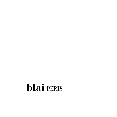
OLIVAIRE
[d'oliva]
m. i f.
Persona que ven olives.
blai
, una famíli
PERIS
d’olives de taula i d