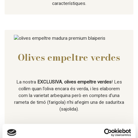
característiques.
Olives empeltre verdes
La nostra
EXCLUSIVA
,
olives empeltre verdes
! Les
collim quan l’oliva encara és verda, i les elaborem
com la varietat arbequina però en comptes d’una
rameta de timó (farigola) n’hi afegim una de saduritxa
(sajolida).
[I quin és el nostre secret? Et
preguntaràs.]