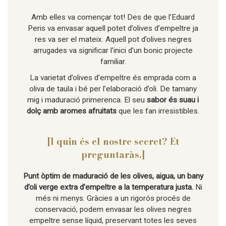
Amb elles va començar tot! Des de que l’Eduard
Peris va envasar aquell potet d’olives d’empeltre ja
res va ser el mateix. Aquell pot d’olives negres
arrugades va significar l’inici d’un bonic projecte
familiar.
La varietat d’olives d’empeltre és emprada com a
oliva de taula i bé per l’elaboració d’oli. De tamany
mig i maduració primerenca. El seu
sabor és suau i
dolç amb aromes afruitats
que les fan irresistibles.
[I quin és el nostre secret? Et
preguntaràs.]
Punt òptim de maduració de les olives, aigua, un bany
d’oli verge extra d’empeltre a la temperatura justa.
Ni
més ni menys. Gràcies a un rigorós procés de
conservació, podem envasar les olives negres
empeltre sense líquid, preservant totes les seves