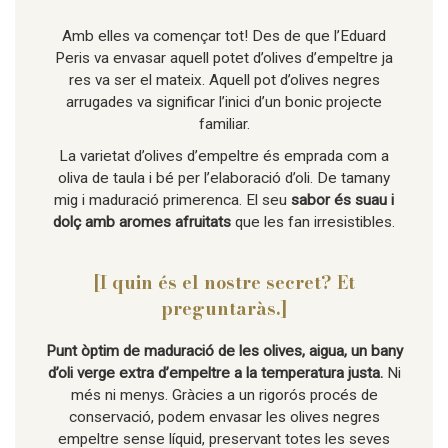
Amb elles va començar tot! Des de que l’Eduard
Peris va envasar aquell potet d’olives d’empeltre ja
res va ser el mateix. Aquell pot d’olives negres
arrugades va significar l’inici d’un bonic projecte
familiar.
La varietat d’olives d’empeltre és emprada com a
oliva de taula i bé per l’elaboració d’oli. De tamany
mig i maduració primerenca. El seu
sabor és suau i
dolç amb aromes afruitats
que les fan irresistibles.
[I quin és el nostre secret? Et
preguntaràs.]
Punt òptim de maduració de les olives, aigua, un bany
d’oli verge extra d’empeltre a la temperatura justa.
Ni
més ni menys. Gràcies a un rigorós procés de
conservació, podem envasar les olives negres
empeltre sense líquid, preservant totes les seves