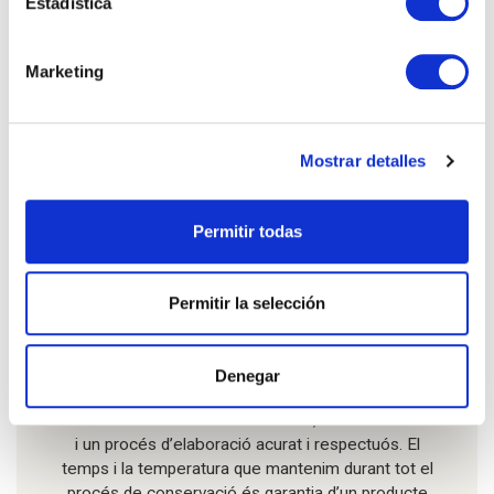
Olives arbequines Eco
Estadística
Premium
Marketing
Producte certificat al CCPAE.
La varietat d’oliva
arbequina és emprada com oliva de taula i també per
Mostrar detalles
a l’elaboració d’oli. De tamany petit i maduració
primerenca.
El seu sabor intens i característic
el
potenciem i preservem gràcies al nostre procés de
Permitir todas
conservació natural.
Permitir la selección
[I quin és el nostre secret? Et
preguntaràs.]
Denegar
Punt òptim de maduració de les olives, aigua, sal, una
rameta de timó i la nostra essència, la feina ben feta
i un procés d’elaboració acurat i respectuós. El
temps i la temperatura que mantenim durant tot el
procés de conservació és garantia d’un producte