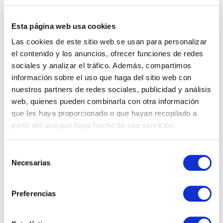
Gràcies a un rigorós procés de conservació, podem
Esta página web usa cookies
envasar les olives negres empeltre sense líquid,
preservant totes les seves característiques.
Las cookies de este sitio web se usan para personalizar
el contenido y los anuncios, ofrecer funciones de redes
Sabies que…
sociales y analizar el tráfico. Además, compartimos
El color de les olives van des
información sobre el uso que haga del sitio web con
de tonalitats verdoses quan
nuestros partners de redes sociales, publicidad y análisis
web, quienes pueden combinarla con otra información
son verdes a tonalitats més
que les haya proporcionado o que hayan recopilado a
fosques quan són més
partir del uso que haya hecho de sus servicios.
madures?
Selección
Necesarias
de
consentimiento
Preferencias