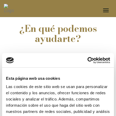
Toggle
navigat
¿En qué podemos
ayudarte?
Estamos a tu disposición para cualquier duda,
requerimiento o propuesta.
Contacta con nosotros y en breves daremos respuesta a
tu petición.
Esta página web usa cookies
Las cookies de este sitio web se usan para personalizar
el contenido y los anuncios, ofrecer funciones de redes
Fábrica:
sociales y analizar el tráfico. Además, compartimos
C. Ferreries, s/n
información sobre el uso que haga del sitio web con
43785 - BOT (Tarragona)
nuestros partners de redes sociales, publicidad y análisis