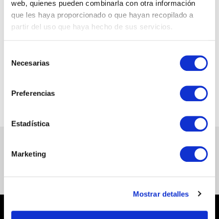
web, quienes pueden combinarla con otra información
que les haya proporcionado o que hayan recopilado a
Teléfono:
partir del uso que haya hecho de sus servicios.
938 997 237
Selección
Necesarias
Correo electrónico
de
consentimiento
hola@blaiperis.es
Preferencias
Estadística
Marketing
Mostrar detalles
Nuestros Productos